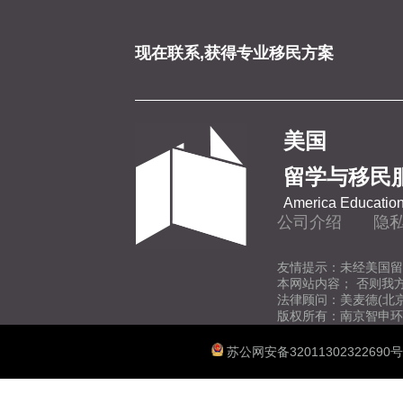
现在联系,获得专业移民方案
美国
留学与移民
America Education
公司介绍
隐
友情提示：未经美国留
本网站内容； 否则我
法律顾问：美麦德(北
版权所有：南京智申环
苏公网安备32011302322690号