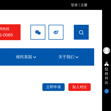
登录
注册
询热线
6-0065
移民美国
关于我们
院
校
对
比
立即申请
加入对比
0