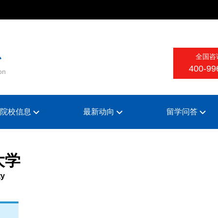
心
全国咨
400-99
on
院校信息
最新动向
留学问答
大学
ty