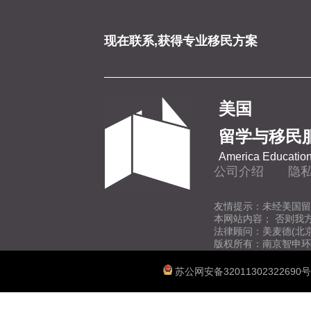
现在联系,获得专业移民方案
美国
留学与移民
America Education
公司介绍
隐
友情提示：未经美国留
本网站内容； 否则我
法律顾问：美麦德(北
版权所有：南京智申环
苏公网安备32011302322690号