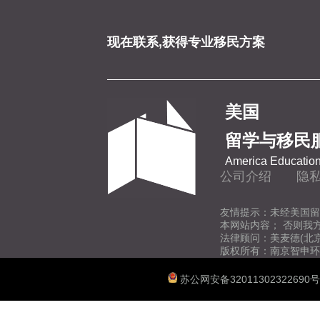
现在联系,获得专业移民方案
美国
留学与移民
America Education
公司介绍
隐
友情提示：未经美国留
本网站内容； 否则我
法律顾问：美麦德(北
版权所有：南京智申环
苏公网安备32011302322690号