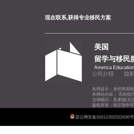
现在联系,获得专业移民方案
美国
留学与移民
America Education
公司介绍
隐
友情提示：未经美国留
本网站内容； 否则我
法律顾问：美麦德(北
版权所有：南京智申环
苏公网安备32011302322690号