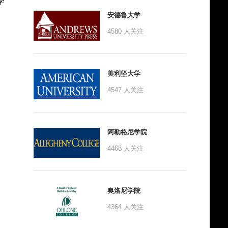
学
安德鲁大学
4580
人关注
美利坚大学
4547
人关注
阿勒格尼学院
4468
人关注
奥洛尼学院
4364
人关注