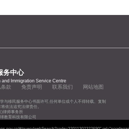
服务中心
 and Immigration Service Centre
私条款
免责声明
联系我们
网站地图
学与移民服务中心书面许可,任何单位或个人不得转载、复制
方将依法追究法律责任。
京)律师事务所
球教育科技有限公司
.mps.gov.cn/#/query/webSearch?code=32011302322690" rel="noreferrer