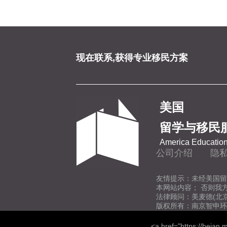
现在联系,获得专业移民方案
美国
留学与移民
America Education
公司介绍
隐
友情提示：未经美国留
本网站内容； 否则我
法律顾问：美麦德(北
版权所有：南京智申环
<a href="https://beian