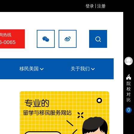
登录
注册
询热线
6-0065
移民美国
关于我们
院
校
对
比
0